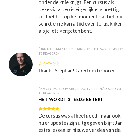
onder de knie krijgt. Een cursus als
deze via video is eigenlijk erg prettig.
Je doet het op het moment dat het jou
schikt en je kan altijd even terug kijken
als je iets vergeten bent.
JAN HAITSMA
16 FEBRUARI 2021 OP 11:47
LOGIN OM
TE REAGEREN
thanks Stephan! Goed om te horen.
HANS YPMA
18 FEBRUARI 2021 OP 14:14
LOGIN OM
TE REAGEREN
HET WORDT STEEDS BETER!
De cursus was al heel goed, maar ook
nu er updates zijn uitgegeven blijft Jan
extra lessen en nieuwe versies van de