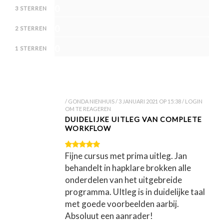
0
3 STERREN
0
2 STERREN
0
1 STERREN
GONDA NIENHUIS
3 JANUARI 2021 OP 15:38
LOGIN
OM TE REAGEREN
DUIDELIJKE UITLEG VAN COMPLETE
WORKFLOW
Fijne cursus met prima uitleg. Jan
behandelt in hapklare brokken alle
onderdelen van het uitgebreide
programma. UItleg is in duidelijke taal
met goede voorbeelden aarbij.
Absoluut een aanrader!