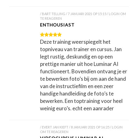
BART TELLING
7 JANUARI 2021 OP 15:15
LOGIN OM
TE REAGEREN
ENTHOUSIAST
Deze training weerspiegelt het
topniveau van trainer en cursus. Jan
legt rustig, deskundig en op een
prettige manier uit hoe Luminar AI
functioneert. Bovendien ontvang je er
te bewerken foto’s bij om aan de hand
van de instructiefilm en een zeer
handige handleiding de foto’s te
bewerken. Een toptraining voor heel
weinig euro’s. echt een aanrader
EVERT JAN KIEFT
8 JANUARI 2021 OP 16:25
LOGIN
OM TE REAGEREN