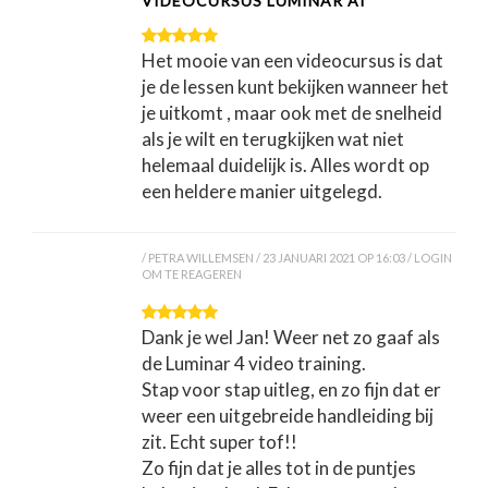
VIDEOCURSUS LUMINAR AI
Het mooie van een videocursus is dat
je de lessen kunt bekijken wanneer het
je uitkomt , maar ook met de snelheid
als je wilt en terugkijken wat niet
helemaal duidelijk is. Alles wordt op
een heldere manier uitgelegd.
PETRA WILLEMSEN
23 JANUARI 2021 OP 16:03
LOGIN
OM TE REAGEREN
Dank je wel Jan! Weer net zo gaaf als
de Luminar 4 video training.
Stap voor stap uitleg, en zo fijn dat er
weer een uitgebreide handleiding bij
zit. Echt super tof!!
Zo fijn dat je alles tot in de puntjes