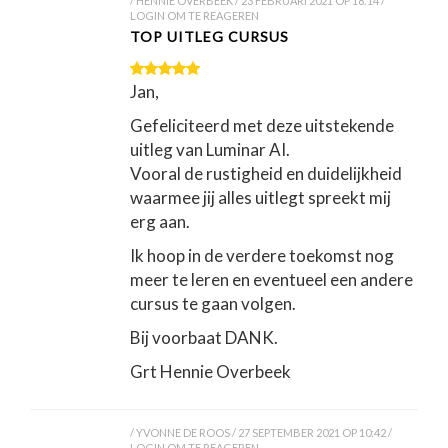
HENNIE OVERBEEK
23 FEBRUARI 2021 OP 18:14
LOGIN OM TE REAGEREN
TOP UITLEG CURSUS
Jan,
Gefeliciteerd met deze uitstekende
uitleg van Luminar AI.
Vooral de rustigheid en duidelijkheid
waarmee jij alles uitlegt spreekt mij
erg aan.
Ik hoop in de verdere toekomst nog
meer te leren en eventueel een andere
cursus te gaan volgen.
Bij voorbaat DANK.
Grt Hennie Overbeek
YVONNE DE ROOS
27 SEPTEMBER 2021 OP 10:42
LOGIN OM TE REAGEREN