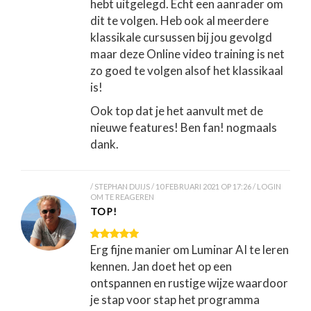
hebt uitgelegd. Echt een aanrader om
dit te volgen. Heb ook al meerdere
klassikale cursussen bij jou gevolgd
maar deze Online video training is net
zo goed te volgen alsof het klassikaal
is!
Ook top dat je het aanvult met de
nieuwe features! Ben fan! nogmaals
dank.
STEPHAN DUIJS
10 FEBRUARI 2021 OP 17:26
LOGIN
OM TE REAGEREN
TOP!
Erg fijne manier om Luminar AI te leren
kennen. Jan doet het op een
ontspannen en rustige wijze waardoor
je stap voor stap het programma