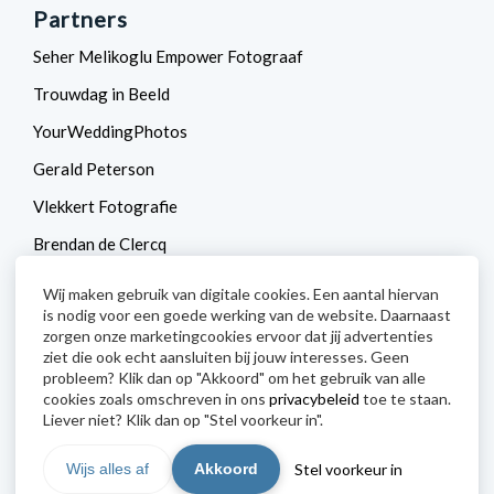
Partners
Seher Melikoglu Empower Fotograaf
Trouwdag in Beeld
YourWeddingPhotos
Gerald Peterson
Vlekkert Fotografie
Brendan de Clercq
Ernst Kremers Natuurfotograaf
Wij maken gebruik van digitale cookies. Een aantal hiervan
is nodig voor een goede werking van de website. Daarnaast
Frank Peters – Fotocreatives
zorgen onze marketingcookies ervoor dat jij advertenties
Betty van Engelen
ziet die ook echt aansluiten bij jouw interesses. Geen
probleem? Klik dan op "Akkoord" om het gebruik van alle
CameraNU
cookies zoals omschreven in ons
privacybeleid
toe te staan.
Liever niet? Klik dan op "Stel voorkeur in".
TOP
Stel voorkeur in
Wijs alles af
Akkoord