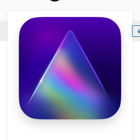
Menu
28 Online lessen, totale duur 5 uur – Bijgewerkt
t/m versie Update 4 (aug 2021)
Nederlandstalig programma, Uitleg video
Nederlandstalig
Inclusief uitgebreide Nederlandstalige
Handleiding bij de oefeningen
Voorbeeldfoto’s downloaden die horen bij
oefeningen van deze cursus
Stap-Voor-Stap kun je met de voorbeeldfoto’s
alle oefeningen nadoen in jouw eigen tempo!
Directe en onbeperkte toegang tot deze cursus