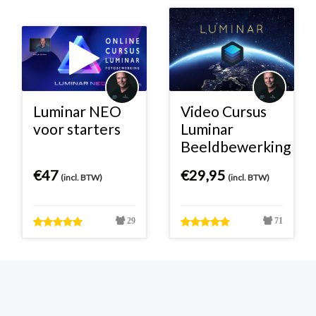
Luminar NEO
Video Cursus
voor starters
Luminar
Beeldbewerking
€
47
€
29,95
(incl. BTW)
(incl. BTW)
29
71