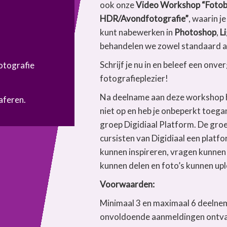
ook onze
Video Workshop “Foto
HDR/Avondfotografie”
, waarin je
kunt nabewerken in
Photoshop
,
L
behandelen we zowel standaard 
Schrijf je nu in en beleef een onve
otografie
fotografieplezier!
Na deelname aan deze workshop h
aferen.
niet op en heb je onbeperkt toeg
groep Digidiaal Platform. De groe
cursisten van Digidiaal een platf
kunnen inspireren, vragen kunnen 
kunnen delen en foto’s kunnen up
Voorwaarden:
Minimaal 3 en maximaal 6 deelnem
onvoldoende aanmeldingen ontvan