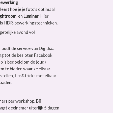
bewerking
 leert hoe je je foto’s optimaal
ightroom
, en
Luminar
. Hier
als HDR-bewerkingstechnieken.
rgetelijke avond vol
oudt de service van Digidiaal
ang tot de besloten Facebook
p is bedoeld om de (oud)
orm te bieden waar ze elkaar
stellen, tips&tricks met elkaar
loaden.
ers per workshop. Bij
gt deelnemer uiterlijk 5 dagen