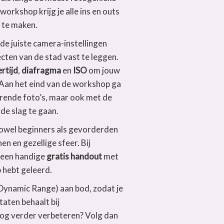
workshop krijg je alle ins en outs
te maken.
 de juiste camera-instellingen
cten van de stad vast te leggen.
ertijd
,
diafragma
en
ISO
om jouw
Aan het eind van de workshop ga
terende foto’s, maar ook met de
de slag te gaan.
zowel beginners als gevorderden
n en gezellige sfeer. Bij
n een handige
gratis handout
met
p hebt geleerd.
Dynamic Range) aan bod, zodat je
taten behaalt bij
 nog verder verbeteren? Volg dan