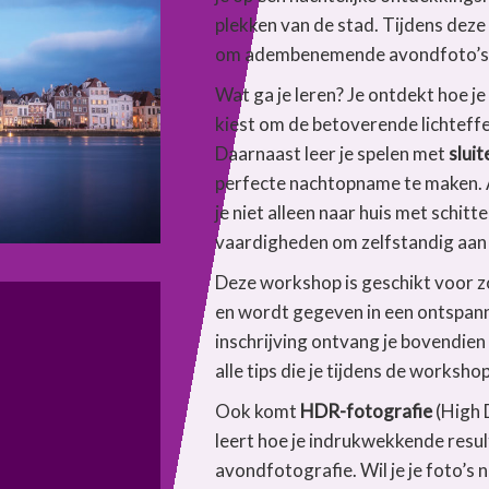
plekken van de stad. Tijdens deze 
om adembenemende avondfoto’s 
Wat ga je leren? Je ontdekt hoe je
kiest om de betoverende lichteffe
Daarnaast leer je spelen met
sluit
perfecte nachtopname te maken. 
je niet alleen naar huis met schit
vaardigheden om zelfstandig aan 
Deze workshop is geschikt voor 
en wordt gegeven in een ontspanne
inschrijving ontvang je bovendie
alle tips die je tijdens de worksho
Ook komt
HDR-fotografie
(High 
leert hoe je indrukwekkende resul
avondfotografie. Wil je je foto’s