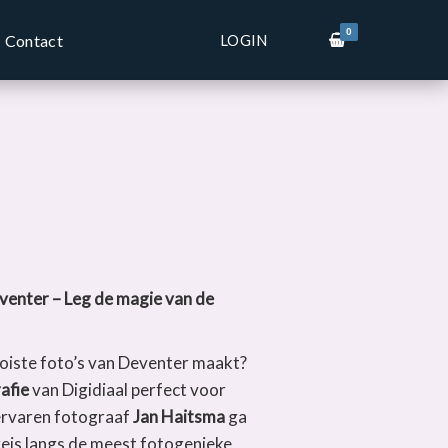
0
LOGIN
Contact
enter – Leg de magie van de
mooiste foto’s van Deventer maakt?
afie
van Digidiaal perfect voor
ervaren fotograaf
Jan Haitsma
ga
reis langs de meest fotogenieke