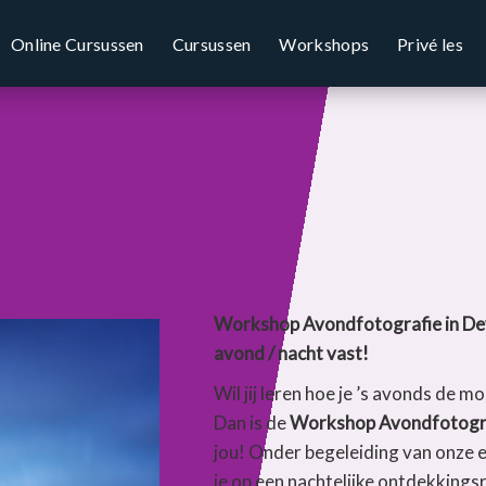
Online Cursussen
Cursussen
Workshops
Privé les
Workshop Avondfotografie in Dev
avond / nacht vast!
Wil jij leren hoe je ’s avonds de 
Dan is de
Workshop Avondfotogr
jou! Onder begeleiding van onze 
je op een nachtelijke ontdekkings