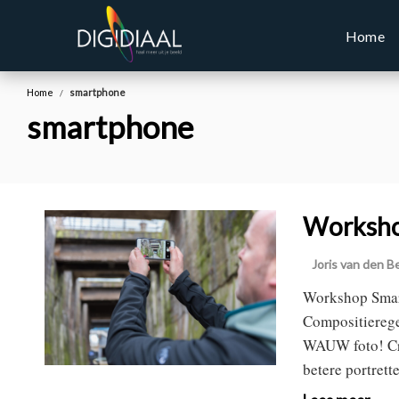
Home
Home
smartphone
smartphone
Worksho
Joris van den B
Workshop Smart
Compositieregel
WAUW foto! Cre
betere portrett