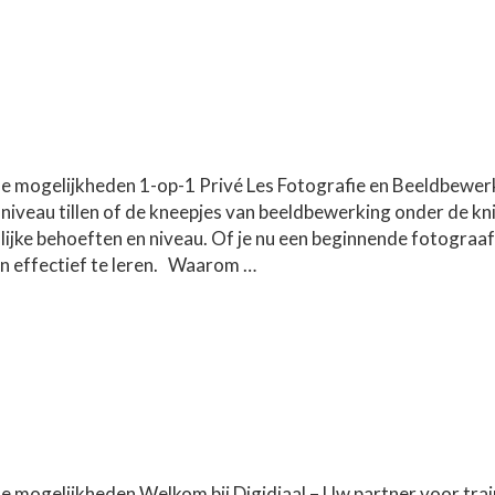
de mogelijkheden 1-op-1 Privé Les Fotografie en Beeldbewerkin
veau tillen of de kneepjes van beeldbewerking onder de knie 
jke behoeften en niveau. Of je nu een beginnende fotograaf
en effectief te leren. Waarom …
de mogelijkheden Welkom bij Digidiaal – Uw partner voor train