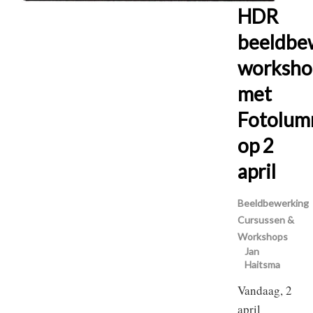
HDR
beeldbe
worksho
met
Fotolum
op 2
april
Beeldbewerking
Cursussen &
Workshops
Jan
Haitsma
Vandaag, 2
april