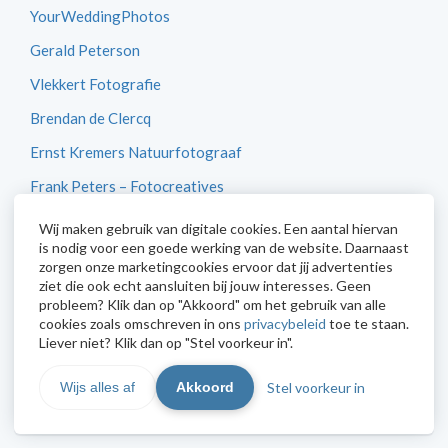
YourWeddingPhotos
Gerald Peterson
Vlekkert Fotografie
Brendan de Clercq
Ernst Kremers Natuurfotograaf
Frank Peters – Fotocreatives
Betty van Engelen
Wij maken gebruik van digitale cookies. Een aantal hiervan
is nodig voor een goede werking van de website. Daarnaast
CameraNU
zorgen onze marketingcookies ervoor dat jij advertenties
ziet die ook echt aansluiten bij jouw interesses. Geen
probleem? Klik dan op "Akkoord" om het gebruik van alle
cookies zoals omschreven in ons
privacybeleid
toe te staan.
Liever niet? Klik dan op "Stel voorkeur in".
Stel voorkeur in
Wijs alles af
Akkoord
© 2026 Digidiaal Fotografie en Beeldbewerking - Powered by
Maatos
TOP