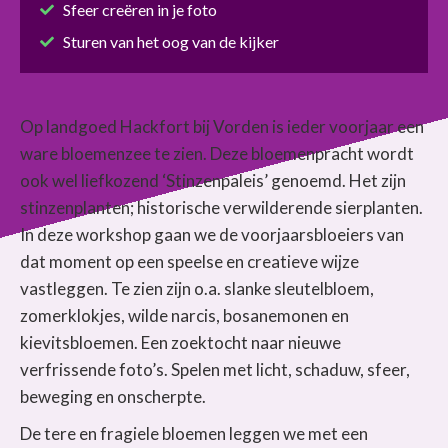
Sfeer creëren in je foto
Sturen van het oog van de kijker
Op landgoed Hackfort bij Vorden is ieder voorjaar een
ware bloemenzee te zien. Deze bloemenpracht wordt
ook wel liefkozend ‘Stinzenpaleis’ genoemd. Het zijn
stinzenplanten; historische verwilderende sierplanten.
In deze workshop gaan we de voorjaarsbloeiers van
dat moment op een speelse en creatieve wijze
vastleggen. Te zien zijn o.a. slanke sleutelbloem,
zomerklokjes, wilde narcis, bosanemonen en
kievitsbloemen. Een zoektocht naar nieuwe
verfrissende foto’s. Spelen met licht, schaduw, sfeer,
beweging en onscherpte.
De tere en fragiele bloemen leggen we met een