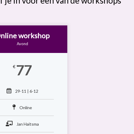
jf je in voor een van de workshops
nline workshop
Avond
77
€
29-11 | 6-12
Online
Jan Haitsma