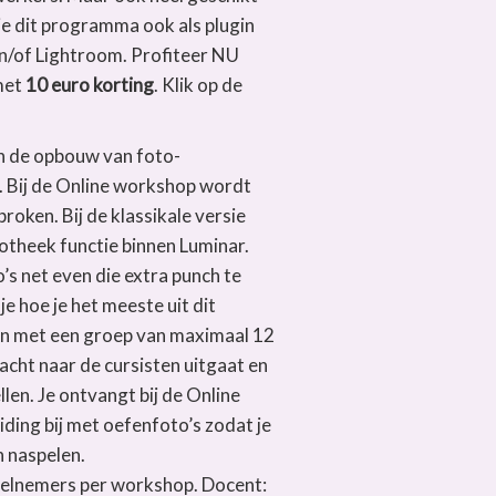
e dit programma ook als plugin
n/of Lightroom. Profiteer NU
met
10 euro korting
. Klik op de
in de opbouw van foto-
n. Bij de Online workshop wordt
roken. Bij de klassikale versie
otheek functie binnen Luminar.
s net even die extra punch te
je hoe je het meeste uit dit
n met een groep van maximaal 12
ht naar de cursisten uitgaat en
llen. Je ontvangt bij de Online
iding bij met oefenfoto’s zodat je
n naspelen.
elnemers per workshop. Docent: