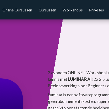
Online Cursussen
Cursussen
Workshops
Privé les
2 avonden ONLINE – Workshop L
kennis met
LUMINAR AI
! 2x 2,5 
Beeldbewerking voor Beginners 
Luminar is een softwareprogramm
geen abonnementskosten, super ee
geschikt voor startende beeldbew