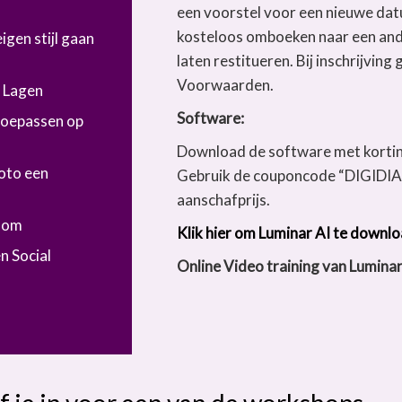
een voorstel voor een nieuwe da
kosteloos omboeken naar een and
igen stijl gaan
laten restitueren. Bij inschrijvin
Voorwaarden.
 Lagen
Software:
toepassen op
Download de software met kortin
foto een
Gebruik de couponcode “DIGIDIAA
aanschafprijs.
room
Klik hier om Luminar AI te downl
n Social
Online Video training van Lumina