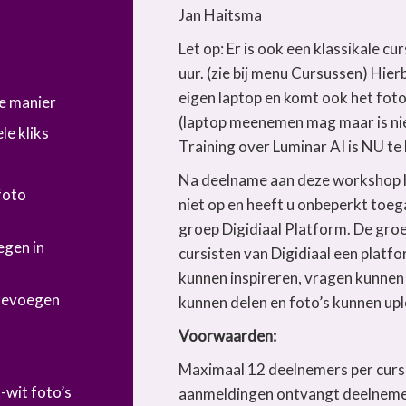
Jan Haitsma
Let op: Er is ook een klassikale c
uur. (zie bij menu Cursussen) Hierb
eigen laptop en komt ook het fot
e manier
(laptop meenemen mag maar is nie
le kliks
Training over Luminar AI is NU te 
Na deelname aan deze workshop h
foto
niet op en heeft u onbeperkt toe
groep Digidiaal Platform. De groe
egen in
cursisten van Digidiaal een platf
kunnen inspireren, vragen kunnen 
toevoegen
kunnen delen en foto’s kunnen up
Voorwaarden:
Maximaal 12 deelnemers per curs
-wit foto’s
aanmeldingen ontvangt deelnemer 