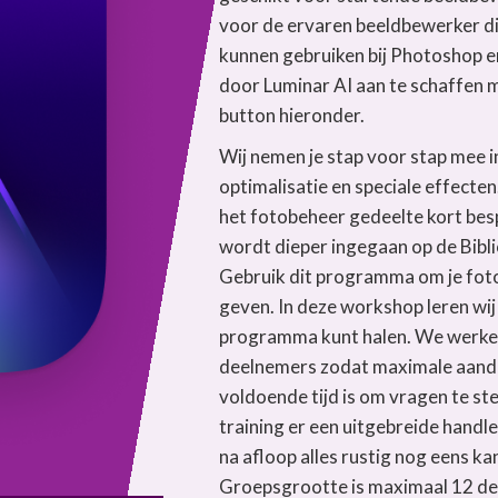
voor de ervaren beeldbewerker di
kunnen gebruiken bij Photoshop e
door Luminar AI aan te schaffen 
button hieronder.
Wij nemen je stap voor stap mee 
optimalisatie en speciale effecte
het fotobeheer gedeelte kort besp
wordt dieper ingegaan op de Bibli
Gebruik dit programma om je foto’
geven. In deze workshop leren wij 
programma kunt halen. We werke
deelnemers zodat maximale aandac
voldoende tijd is om vragen te ste
training er een uitgebreide handle
na afloop alles rustig nog eens ka
Groepsgrootte is maximaal 12 de