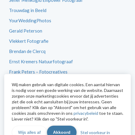
Seher Melikoglu Empower Fotograaf
Trouwdag in Beeld
YourWeddingPhotos
Gerald Peterson
Vlekkert Fotografie
Brendan de Clercq
Ernst Kremers Natuurfotograaf
Frank Peters – Fotocreatives
Betty van Engelen
Wij maken gebruik van digitale cookies. Een aantal hiervan
is nodig voor een goede werking van de website. Daarnaast
CameraNU
zorgen onze marketingcookies ervoor dat jij advertenties
ziet die ook echt aansluiten bij jouw interesses. Geen
probleem? Klik dan op "Akkoord" om het gebruik van alle
cookies zoals omschreven in ons
privacybeleid
toe te staan.
Liever niet? Klik dan op "Stel voorkeur in".
Stel voorkeur in
Wijs alles af
Akkoord
© 2026 Digidiaal Fotografie en Beeldbewerking - Powered by