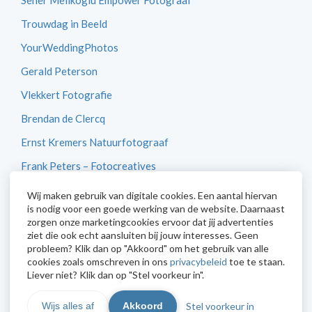
Seher Melikoglu Empower Fotograaf
Trouwdag in Beeld
YourWeddingPhotos
Gerald Peterson
Vlekkert Fotografie
Brendan de Clercq
Ernst Kremers Natuurfotograaf
Frank Peters – Fotocreatives
Betty van Engelen
Wij maken gebruik van digitale cookies. Een aantal hiervan
is nodig voor een goede werking van de website. Daarnaast
CameraNU
zorgen onze marketingcookies ervoor dat jij advertenties
ziet die ook echt aansluiten bij jouw interesses. Geen
probleem? Klik dan op "Akkoord" om het gebruik van alle
cookies zoals omschreven in ons
privacybeleid
toe te staan.
Liever niet? Klik dan op "Stel voorkeur in".
Stel voorkeur in
Wijs alles af
Akkoord
© 2026 Digidiaal Fotografie en Beeldbewerking - Powered by